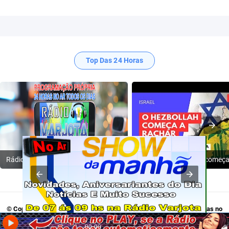
Top Das 24 Horas
Rádio Varjota: ((( Escute AQUI ))) | Conheça a Nossa Programação
© Copyright 2009-2024
Rádio Varjota - Programação Própria, 24 Horas no
Ar
. Acesse:
Twitter
,
Tik Tok