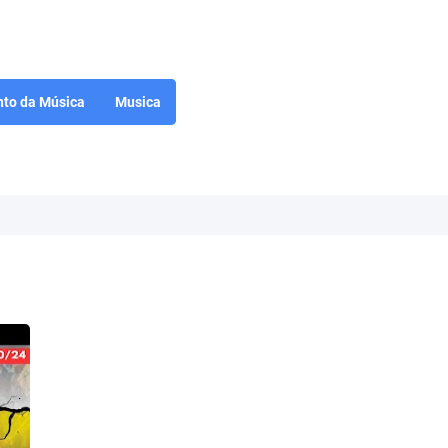
to da Música
Musica