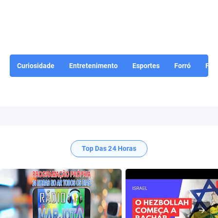
Curiosidade
Entretenimento
Esportes
Forró
For
Top Das 24 Horas