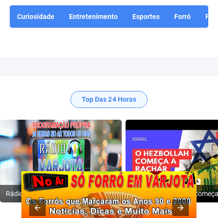
Curiosidade
Entretenimento
Esportes
Forró
For
Top Das 24 Horas
Rádio Varjota: ((( Escute AQUI ))) | Conheça a Nossa Programação