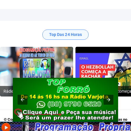
Top Das 24 Horas
Rádio Varjota: ((( Escute AQUI ))) | Conheça a Nossa Programação
© Copyright 2009-2024
Rádio Varjota - Programação Própria, 24 Horas no
Ar
. Acesse:
Twitter
,
Tik Tok