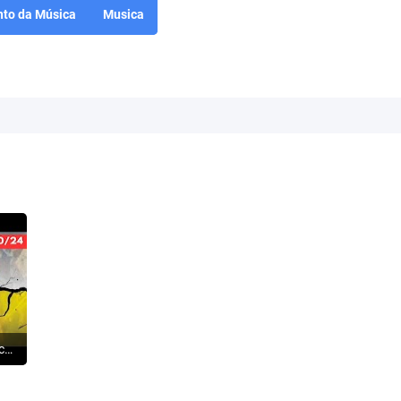
to da Música
Musica
ISRAEL: O Hezbollah começa a rachar - Terroristas fogem para a Síria