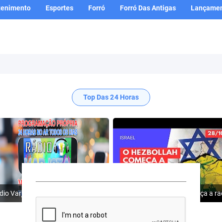
tenimento
Esportes
Forró
Forró Das Antigas
Lançamen
Top Das 24 Horas
Rádio Varjota: ((( Escute AQUI ))) | Conheça a Nossa Programação