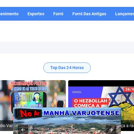
tenimento
Esportes
Forró
Forró Das Antigas
Lançamen
Top Das 24 Horas
Rádio Varjota: ((( Escute AQUI ))) | Conheça a Nossa Programação