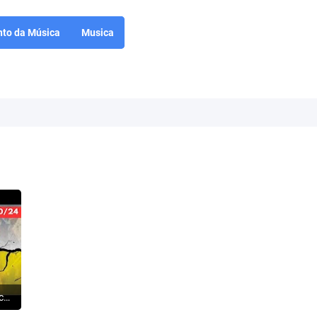
to da Música
Musica
ISRAEL: O Hezbollah começa a rachar - Terroristas fogem para a Síria