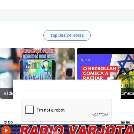
Top Das 24 Horas
Rádio Varjota: ((( Escute AQUI ))) | Conheça a Nossa Programação
© Copyright 2009-2024
Rádio Varjota - Programação Própria, 24 Horas no
Ar
. Acesse:
Twitter
,
Tik Tok