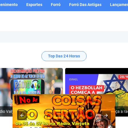
tenimento
Esportes
Forró
Forró Das Antigas
Lançamen
Top Das 24 Horas
Rádio Varjota: ((( Escute AQUI ))) | Conheça a Nossa Programação