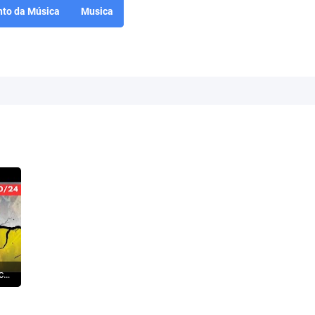
to da Música
Musica
ISRAEL: O Hezbollah começa a rachar - Terroristas fogem para a Síria