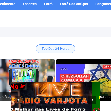
tenimento
Esportes
Forró
Forró Das Antigas
Lançamen
Top Das 24 Horas
Rádio Varjota: ((( Escute AQUI ))) | Conheça a Nossa Programação