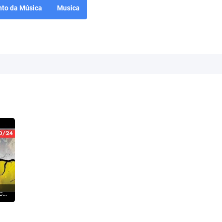
to da Música
Musica
ISRAEL: O Hezbollah começa a rachar - Terroristas fogem para a Síria