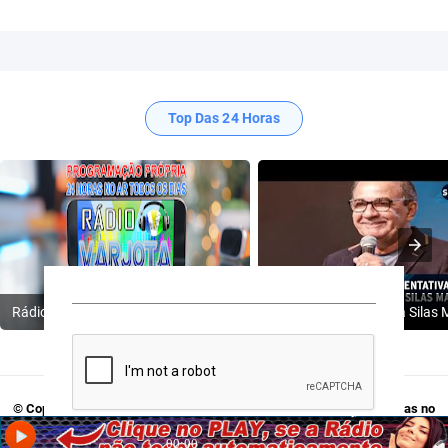
Top Das 24 Horas
Rádio Varjota: ((( Escute AQUI ))) | Conheça a Nossa Programação
© Copyright 2009-2024
Rádio Varjota - Programação Própria, 24 Horas no
Ar
. Acesse:
Twitter
,
Tik Tok