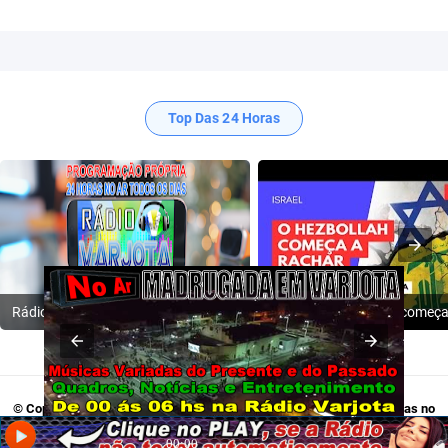
Top Das 24 Horas
Rádio Varjota: ((( Escute AQUI ))) | Conheça a Nossa Programação
© Copyright 2009-2024
Rádio Varjota - Programação Própria, 24 Horas no
Ar
. Acesse:
Twitter
,
Tik Tok