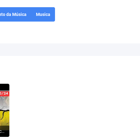
to da Música
Musica
ISRAEL: O Hezbollah começa a rachar - Terroristas fogem para a Síria