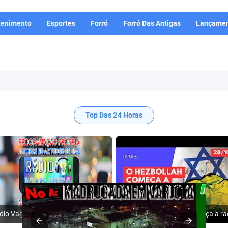
tenimento
Esportes
Forró
Forró Das Antigas
Lançamen
Top Das 24 Horas
Rádio Varjota: ((( Escute AQUI ))) | Conheça a Nossa Programação