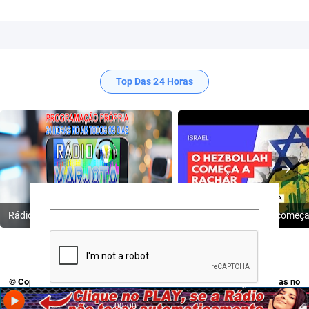
Top Das 24 Horas
Rádio Varjota: ((( Escute AQUI ))) | Conheça a Nossa Programação
© Copyright 2009-2024
Rádio Varjota - Programação Própria, 24 Horas no
Ar
. Acesse:
Twitter
,
Tik Tok