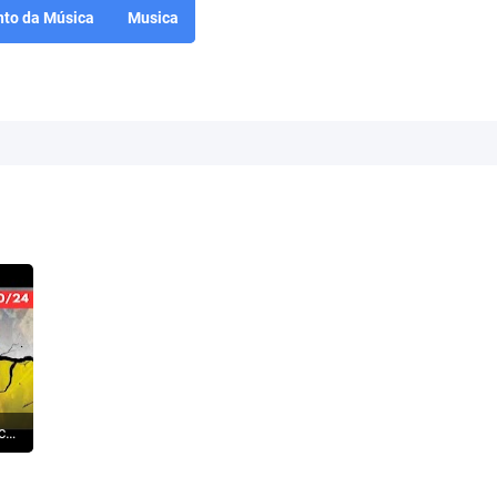
to da Música
Musica
ISRAEL: O Hezbollah começa a rachar - Terroristas fogem para a Síria