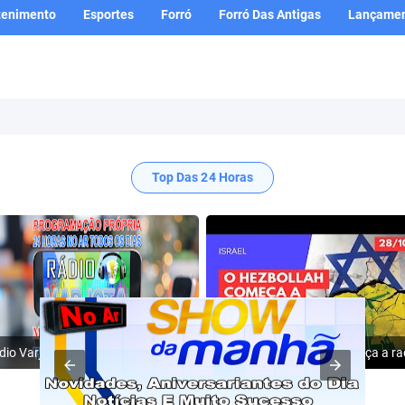
tenimento
Esportes
Forró
Forró Das Antigas
Lançamen
Top Das 24 Horas
Rádio Varjota: ((( Escute AQUI ))) | Conheça a Nossa Programação