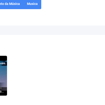
to da Música
Musica
Tentativa de assalto a Silas Malafaia termina em troca de tiros