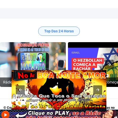
Top Das 24 Horas
Rádio Varjota: ((( Escute AQUI ))) | Conheça a Nossa Programação
© Copyright 2009-2024
Rádio Varjota - Programação Própria, 24 Horas no
Ar
. Acesse:
Twitter
,
Tik Tok