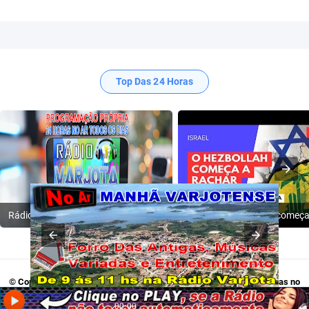
Top Das 24 Horas
Rádio Varjota: ((( Escute AQUI ))) | Conheça a Nossa Programação
© Copyright 2009-2024
Rádio Varjota - Programação Própria, 24 Horas no
Ar
. Acesse:
Twitter
,
Tik Tok