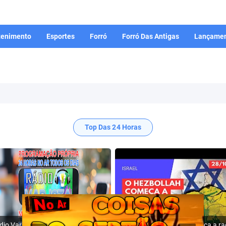
tenimento
Esportes
Forró
Forró Das Antigas
Lançamen
Top Das 24 Horas
Rádio Varjota: ((( Escute AQUI ))) | Conheça a Nossa Programação