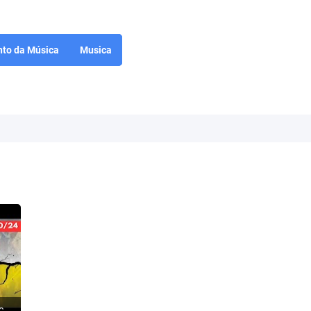
to da Música
Musica
ISRAEL: O Hezbollah começa a rachar - Terroristas fogem para a Síria