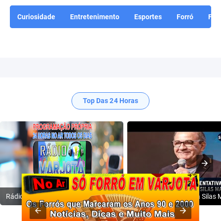
Curiosidade
Entretenimento
Esportes
Forró
For
Top Das 24 Horas
Rádio Varjota: ((( Escute AQUI ))) | Conheça a Nossa Programação