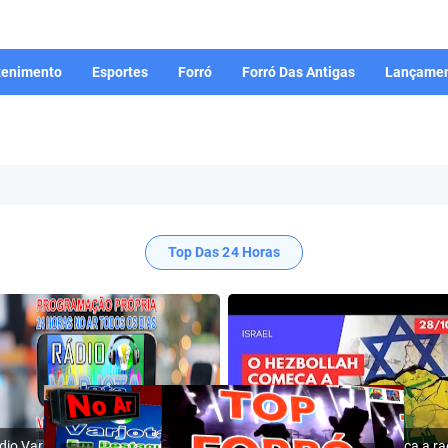
tenimento
Esportes
Forró
Forró Das Antigas
Lançamen
Top Das 24 Horas
Rádio Varjota: ((( Escute AQUI ))) | Conheça a Nossa Programação