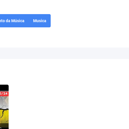
to da Música
Musica
ISRAEL: O Hezbollah começa a rachar - Terroristas fogem para a Síria