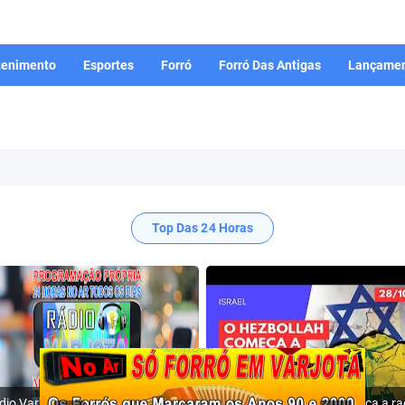
tenimento
Esportes
Forró
Forró Das Antigas
Lançamen
Top Das 24 Horas
Rádio Varjota: ((( Escute AQUI ))) | Conheça a Nossa Programação