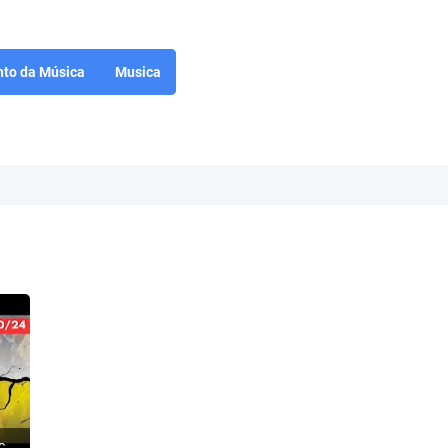
to da Música
Musica
ISRAEL: O Hezbollah começa a rachar - Terroristas fogem para a Síria