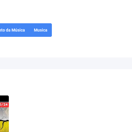
to da Música
Musica