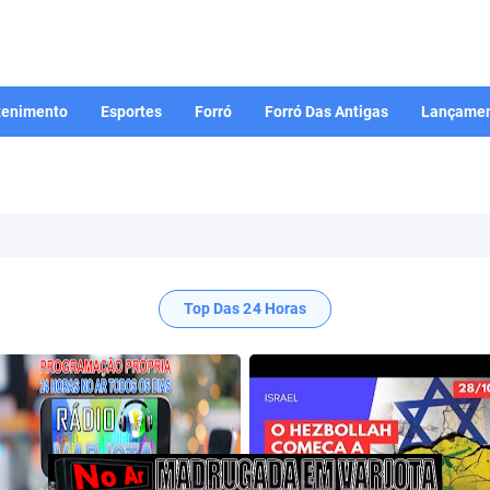
tenimento
Esportes
Forró
Forró Das Antigas
Lançamen
Top Das 24 Horas