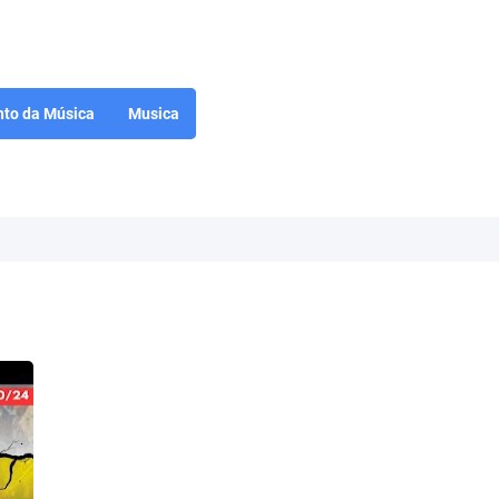
to da Música
Musica