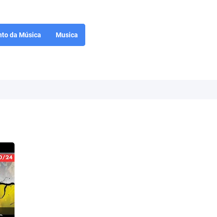
to da Música
Musica
ISRAEL: O Hezbollah começa a rachar - Terroristas fogem para a Síria