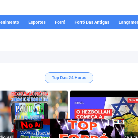
tenimento
Esportes
Forró
Forró Das Antigas
Lançamen
Top Das 24 Horas
Rádio Varjota: ((( Escute AQUI ))) | Conheça a Nossa Programação