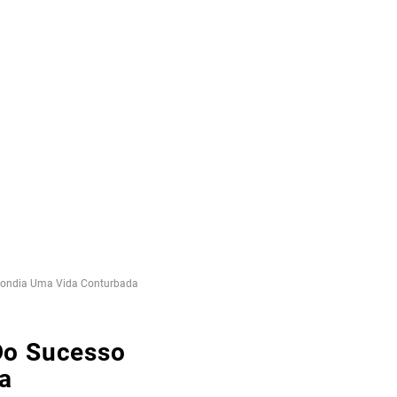
scondia Uma Vida Conturbada
Do Sucesso
a