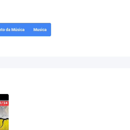
to da Música
Musica