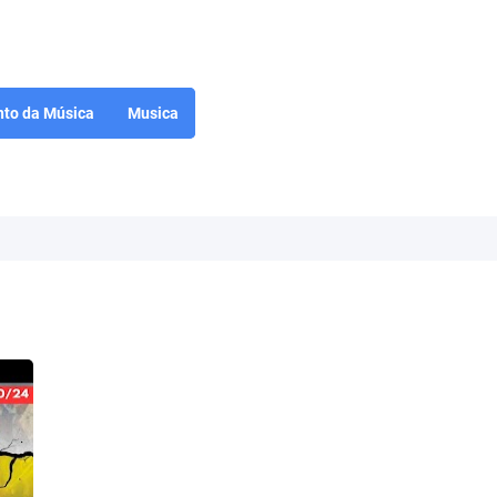
to da Música
Musica