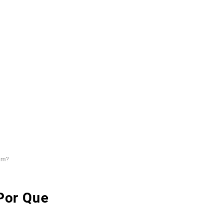
am?
Por Que