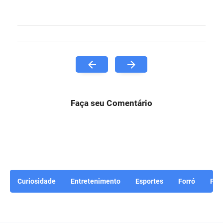
Faça seu Comentário
Curiosidade
Entretenimento
Esportes
Forró
For